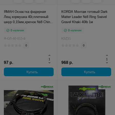
ЯМАН Оснастка фидерная
KORDA Монтаж готовый Dark
Лещ кормушка 40г,плетеный
Matter Leader №8 Ring Swivel
шнур 0,15мм,крючок №8 Chinu
Gravel Khaki 40lb 1м
Ring на мотовил
В наличии
В наличии
Я-ОЛ-40-015-8
KSZ31
0
0
97 р.
968 р.
Купить
Купить