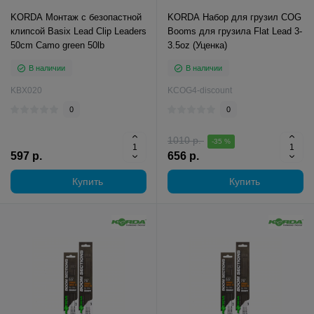
KORDA Монтаж с безопастной
KORDA Набор для грузил COG
клипсой Basix Lead Clip Leaders
Booms для грузила Flat Lead 3-
50cm Camo green 50lb
3.5oz (Уценка)
В наличии
В наличии
KBX020
KCOG4-discount
0
0
1010 р.
-35 %
597 р.
656 р.
Купить
Купить