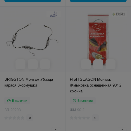
BRIGSTON Монтаж Убийца
FISH SEASON Монтаж
карася 3кормушки
Жмыховка оснащенная 90г 2
крючка
В наличии
В наличии
BR-20293
ЖМ-90-2
0
0