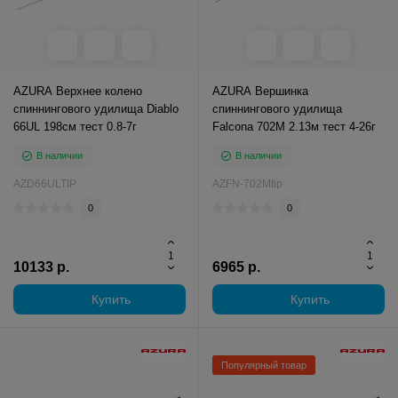
AZURA Верхнее колено
AZURA Вершинка
спиннингового удилища Diablo
спиннингового удилища
66UL 198см тест 0.8-7г
Falcona 702M 2.13м тест 4-26г
В наличии
В наличии
AZD66ULTIP
AZFN-702Mtip
0
0
10133 р.
6965 р.
Купить
Купить
Популярный товар