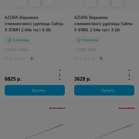
AZURA Вершинка
AZURA Вершинка
спиннингового удилища Safina-
спиннингового удилища Safina-
X 8'0MH 2.44м тест 8-36г
X 8'4ML 2.54м тест 3-18г
В наличии
В наличии
T-AZSF-80MH
T-AZSF-84ML
0
0
6825 р.
3628 р.
Купить
Купить