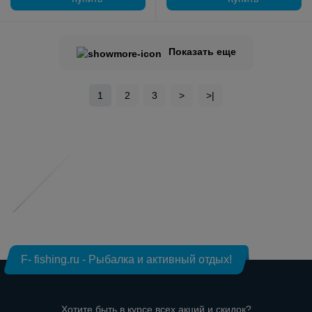
Показать еще
1
2
3
>
>|
F- fishing.ru - Рыбалка и активный отдых!
Хотите быть в курсе всех акций и скидок?