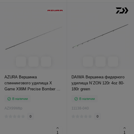
AZURA Вершинка
DAIWA Вершинка фидерного
спиннингового удилища X
удилища N´ZON 120г 4oz 80-
Game X99M Precise Bomber TZ
180г green
2.99м тест 4-26г
В наличии
В наличии
AZX99Mtip
11138-040
0
0