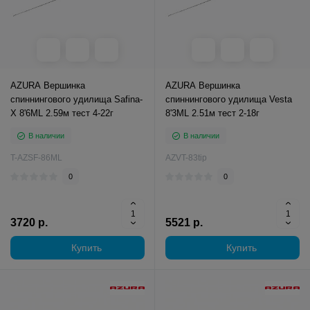
AZURA Вершинка
AZURA Вершинка
спиннингового удилища Safina-
спиннингового удилища Vesta
X 8'6ML 2.59м тест 4-22г
8'3ML 2.51м тест 2-18г
В наличии
В наличии
T-AZSF-86ML
AZVT-83tip
0
0
3720 р.
5521 р.
Купить
Купить