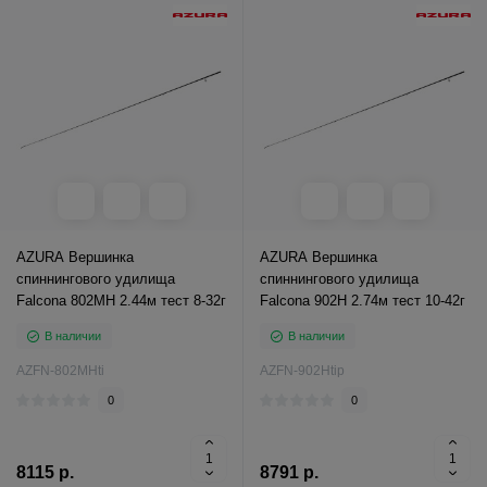
AZURA Вершинка
AZURA Вершинка
спиннингового удилища
спиннингового удилища
Falcona 802MH 2.44м тест 8-32г
Falcona 902H 2.74м тест 10-42г
В наличии
В наличии
AZFN-802MHti
AZFN-902Htip
0
0
8115 р.
8791 р.