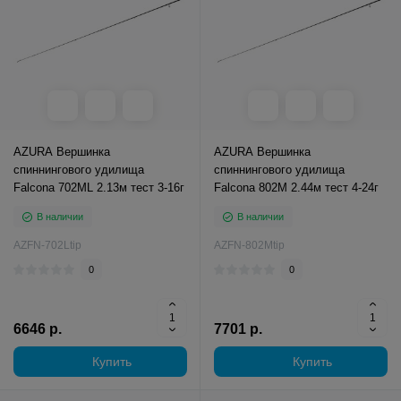
AZURA Вершинка
AZURA Вершинка
спиннингового удилища
спиннингового удилища
Falcona 702ML 2.13м тест 3-16г
Falcona 802M 2.44м тест 4-24г
В наличии
В наличии
AZFN-702Ltip
AZFN-802Mtip
0
0
6646 р.
7701 р.
Купить
Купить