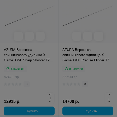
AZURA Вершинка
AZURA Вершинка
спиннингового удилища X
спиннингового удилища X
Game X79L Sharp Shooter TZ
Game X90L Precise Flinger TZ
2.36м тест 1-10г
2.74м тест 2-16г
В наличии
В наличии
AZX79Ltip
AZX90Ltip
0
0
12915 р.
14700 р.
Купить
Купить