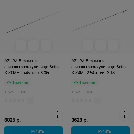
AZURA Вершинка
AZURA Вершинка
спиннингового удилища Safina-
спиннингового удилища Safina-
X 8'0MH 2.44м тест 8-36г
X 8'4ML 2.54м тест 3-18г
В наличии
В наличии
T-AZSF-80MH
T-AZSF-84ML
0
0
6825 р.
3628 р.
Купить
Купить