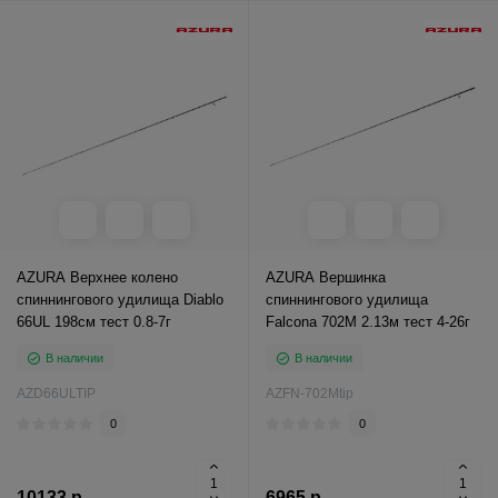
AZURA Верхнее колено
AZURA Вершинка
спиннингового удилища Diablo
спиннингового удилища
66UL 198см тест 0.8-7г
Falcona 702M 2.13м тест 4-26г
В наличии
В наличии
AZD66ULTIP
AZFN-702Mtip
0
0
10133 р.
6965 р.