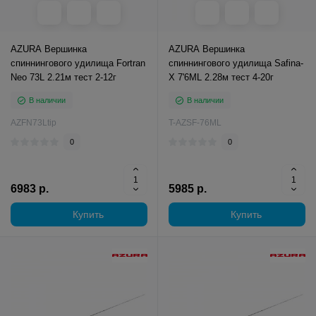
AZURA Вершинка
AZURA Вершинка
спиннингового удилища Fortran
спиннингового удилища Safina-
Neo 73L 2.21м тест 2-12г
X 7'6ML 2.28м тест 4-20г
В наличии
В наличии
AZFN73Ltip
T-AZSF-76ML
0
0
6983 р.
5985 р.
Купить
Купить