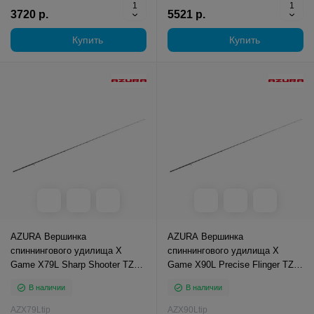
3720 р.
5521 р.
Купить
Купить
AZURA Вершинка
AZURA Вершинка
спиннингового удилища X
спиннингового удилища X
Game X79L Sharp Shooter TZ
Game X90L Precise Flinger TZ
2.36м тест 1-10г
2.74м тест 2-16г
В наличии
В наличии
AZX79Ltip
AZX90Ltip