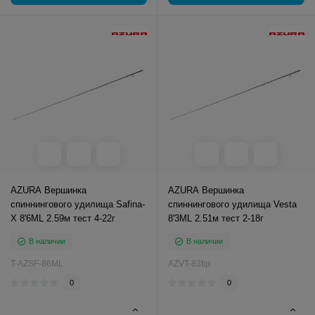
AZURA Вершинка
AZURA Вершинка
спиннингового удилища Safina-
спиннингового удилища Vesta
X 8'6ML 2.59м тест 4-22г
8'3ML 2.51м тест 2-18г
В наличии
В наличии
T-AZSF-86ML
AZVT-83tip
0
0