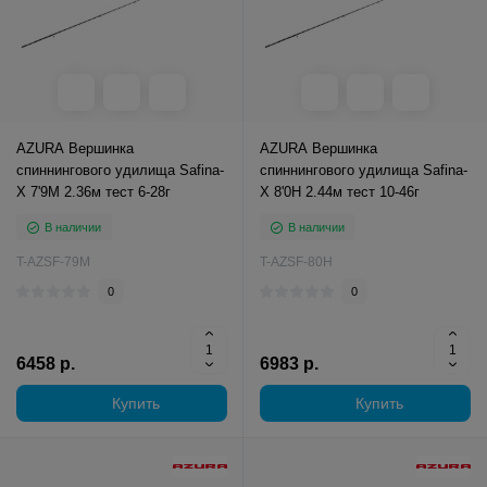
AZURA Вершинка
AZURA Вершинка
спиннингового удилища Safina-
спиннингового удилища Safina-
X 7'9M 2.36м тест 6-28г
X 8'0H 2.44м тест 10-46г
В наличии
В наличии
T-AZSF-79M
T-AZSF-80H
0
0
6458 р.
6983 р.
Купить
Купить