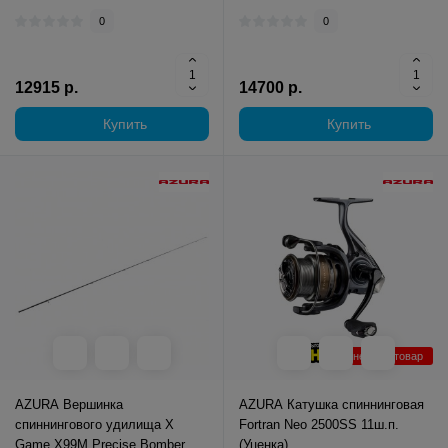
0
0
12915 р.
14700 р.
Купить
Купить
Уцененный товар
AZURA Вершинка
AZURA Катушка спиннинговая
спиннингового удилища X
Fortran Neo 2500SS 11ш.п.
Game X99M Precise Bomber TZ
(Уценка)