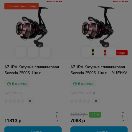
Популярный товар
Уцененный товар
AZURA Катушка спиннинговая
AZURA Катушка спиннинговая
Sawada 2500S 11ш.п.
Sawada 2500S 11ш.п. - УЦЕНКА
В наличии
В наличии
AZS2500S
AZS2500S-УЦН
0
0
11813 р.
-40 %
11813 р.
7088 р.
Купить
Купить