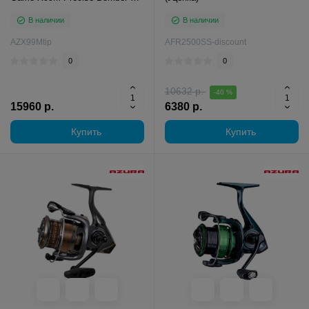
2.99м тест 4-26г
В наличии
В наличии
AZX99Mtip
AFR2500SS-discount
0
0
10632 р.
-40 %
15960 р.
6380 р.
Купить
Купить