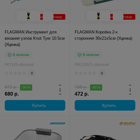
Уцененный товар
Уцененный товар
FLAGMAN Инструмент для
FLAGMAN Коробка 2-х
вязания узлов Knot Tyer 10.5см
сторонняя 30х21х5см (Уценка)
(Уценка)
В наличии
В наличии
FKT105-discount
FM133021-discount
0
0
972 р.
788 р.
-30 %
-40 %
680 р.
472 р.
Купить
Купить