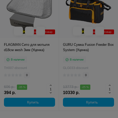
Уцененный товар
Уцененный товар
FLAGMAN Сито для мотыля
GURU Сумка Fusion Feeder Box
d18см мesh 3мм (Уценка)
System (Уценка)
В наличии
В наличии
TH007-discount
GLG033-discount
0
0
606 р.
13773 р.
-35 %
-25 %
394 р.
10330 р.
Купить
Купить