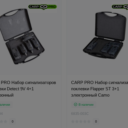
PRO Набор сигнализаторов
CARP PRO Набор сигнализа
вки Detect 9V 4+1
поклевки Flapper ST 3+1
ронный
электронный Camo
аличии
В наличии
04
6835-003C
0
0