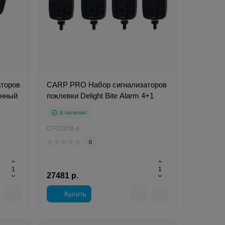
торов
CARP PRO Набор сигнализаторов
онный
поклевки Delight Bite Alarm 4+1
В наличии
CPD2958-4
0
27481 р.
Купить