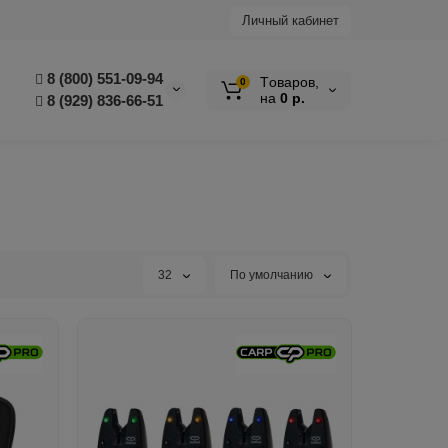
Личный кабинет
8 (800) 551-09-94
Tоваров,
0
на
0 р.
8 (929) 836-66-51
32
По умолчанию