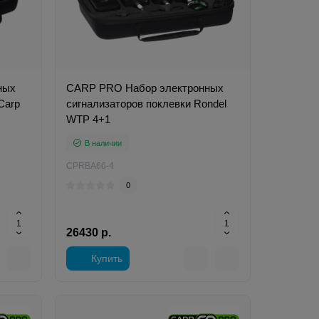
ных
CARP PRO Набор электронных
Carp
сигнализаторов поклевки Rondel
WTP 4+1
В наличии
CPRBA66-4
0
26430 р.
Купить