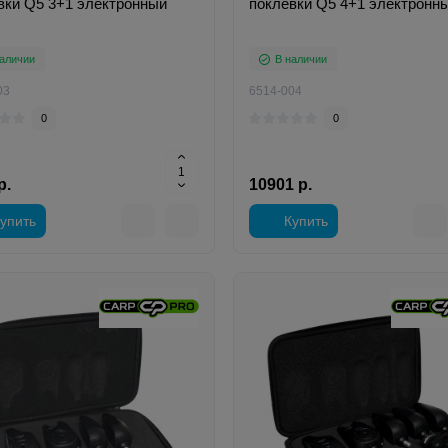
вки Q5 3+1 электронный
поклевки Q5 4+1 электронн
аличии
В наличии
03
6514-004
0
0
р.
10901 р.
упить
Купить