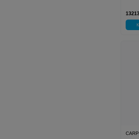
13213
К
CARP 