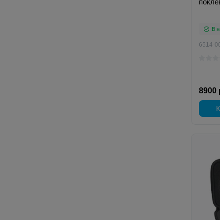
покле
В н
6514-0
8900 
К