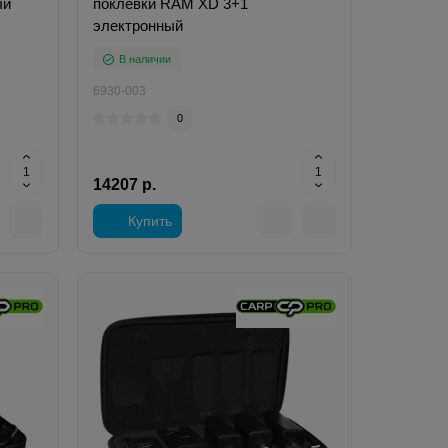
ый
поклевки RAM XD 3+1
электронный
В наличии
6930-003
0
14207 р.
Купить