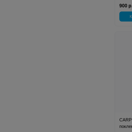
900 р
К
CARP 
покле