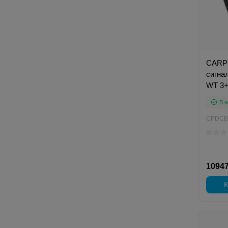
CARP 
сигна
WT 3+
В н
CPDCB
10947
К