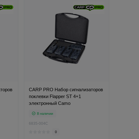
торов
CARP PRO Набор сигнализаторов
поклевки Flapper ST 4+1
электронный Camo
В наличии
6835-004C
0