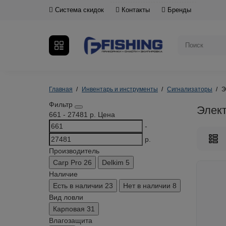
Система скидок
Контакты
Бренды
Главная
Инвентарь и инструменты
Сигнализаторы
Э
Фильтр
Элек
661
-
27481
р.
Цена
-
р.
Производитель
Carp Pro
26
Delkim
5
Наличие
Есть в наличии
23
Нет в наличии
8
Вид ловли
Карповая
31
Влагозащита