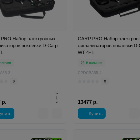
PRO Набор электронных
CARP PRO Набор электрон
лизаторов поклевки D-Carp
сигнализаторов поклевки D-
1
WT 4+1
аличии
В наличии
A55-3
CPDCBA55-4
0
0
 р.
13477 р.
упить
Купить