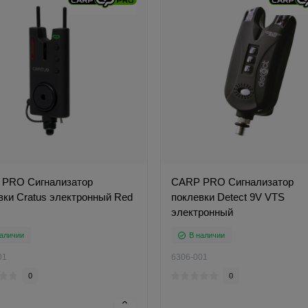
PRO Сигнализатор
CARP PRO Сигнализатор
вки Cratus электронный Red
поклевки Detect 9V VTS
электронный
аличии
В наличии
01
6306-001
0
0