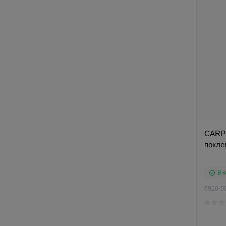
CARP 
покле
В н
6910-0