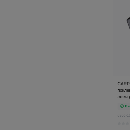
CARP 
покле
элект
В н
6306-1