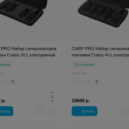
PRO Набор сигнализаторов
CARP PRO Набор сигнализа
вки Cratus 3+1 электронный
поклевки Cratus 4+1 электр
аличии
В наличии
03
6910-004
0
0
 р.
10600 р.
упить
Купить