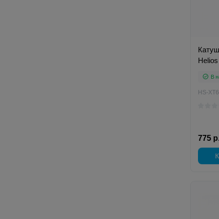
Катуш
Helios
В н
HS-XT6
775 р
К