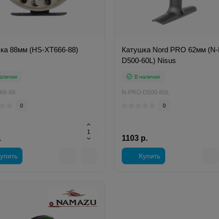
ка 88мм (HS-XT666-88)
Катушка Nord PRO 62мм (N
D500-60L) Nisus
аличии
В наличии
66-88
N-PRO-D500-60L
0
0
.
1103 р.
упить
Купить