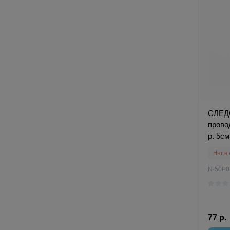
СЛЕД
прово
р. 5см
Нет в
N-50P0
77 р.