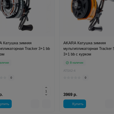
 Катушка зимняя
AKARA Катушка зимняя
ипликаторная Tracker 3+1 bb
мультипликаторная Tracker 
ком
3+1 bb с курком
аличии
В наличии
ATSX2-4
0
0
р.
3969 р.
упить
Купить