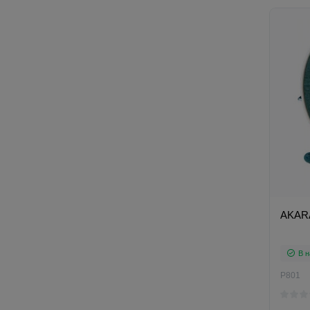
AKARA
В н
P801