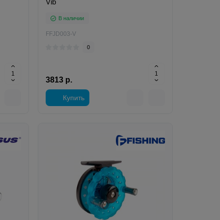
Vib
В наличии
FFJD003-V
0
3813 р.
Купить