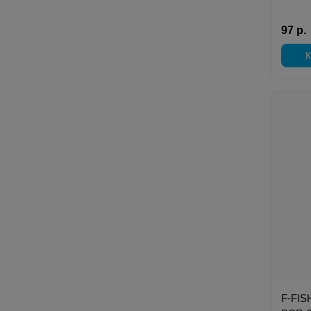
97 р.
К
F-FIS