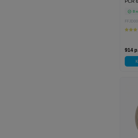
PCR 6
В н
FFJD00
914 р
К