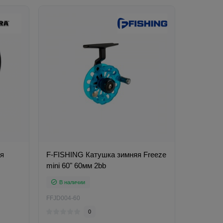
я
F-FISHING Катушка зимняя Freeze
mini 60" 60мм 2bb
В наличии
FFJD004-60
0