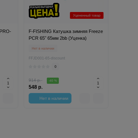
Уцененный товар
-PRO-
F-FISHING Катушка зимняя Freeze
PCR 65" 65мм 2bb (Уценка)
Нет в наличии
FFJD001-65-discount
0
914 р.
-40 %
548 р.
Нет в наличии