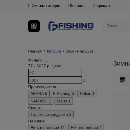
Система скидок
Контакты
Бренды
Главная
Катушки
Зимние катушки
Фильтр
Зимн
77
-
6027
р.
Цена
-
р.
Производитель
AKARA
5
F-Fishing
5
Helios
1
NAMAZU
1
Nisus
1
Скидка
Только со cкидками
1
Наличие
Есть в наличии
11
Нет в наличии
2