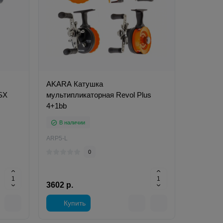
AKARA Катушка
SX
мультипликаторная Revol Plus
4+1bb
В наличии
ARP5-L
0
3602 р.
Купить