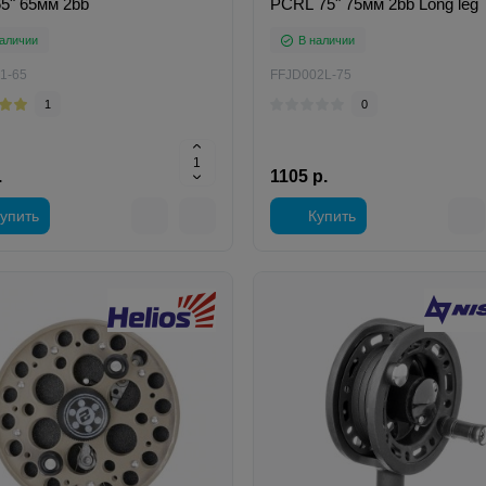
5" 65мм 2bb
PCRL 75" 75мм 2bb Long leg
аличии
В наличии
1-65
FFJD002L-75
1
0
.
1105 р.
упить
Купить