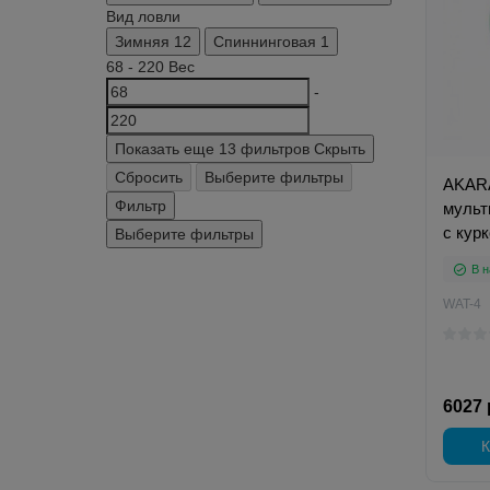
Вид ловли
Зимняя
12
Спиннинговая
1
68
-
220
Вес
-
Показать еще 13 фильтров
Скрыть
Сбросить
Выберите фильтры
AKARA
Фильтр
мульт
с кур
Выберите фильтры
В н
WAT-4
6027 
К