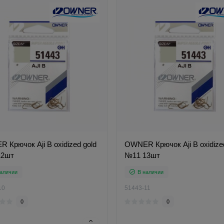
 Крючок Aji B oxidized gold
OWNER Крючок Aji B oxidize
12шт
№11 13шт
аличии
В наличии
10
51443-11
0
0