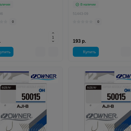
аличии
В наличии
06
51443-09
0
0
.
193 р.
упить
Купить