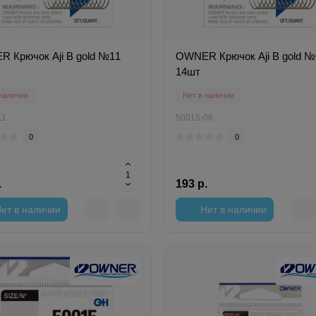
 Крючок Aji B gold №11
OWNER Крючок Aji B gold №
14шт
 наличии
Нет в наличии
11
50015-06
0
0
.
193 р.
ет в наличии
Нет в наличии