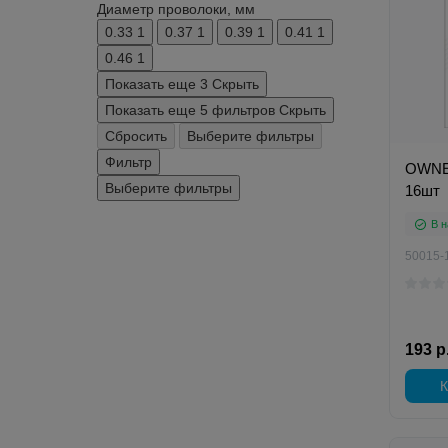
Диаметр проволоки, мм
0.33
1
0.37
1
0.39
1
0.41
1
0.46
1
Показать еще 3
Скрыть
Показать еще 5 фильтров
Скрыть
Сбросить
Выберите фильтры
Фильтр
OWNER
Выберите фильтры
16шт
В н
50015-
193 р
К