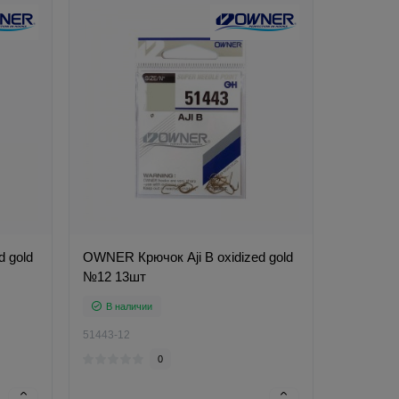
d gold
OWNER Крючок Aji B oxidized gold
№12 13шт
В наличии
51443-12
0