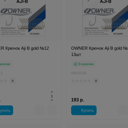
 Крючок Aji B gold №12
OWNER Крючок Aji B gold №
13шт
аличии
В наличии
12
50015-05
0
0
.
193 р.
упить
Купить