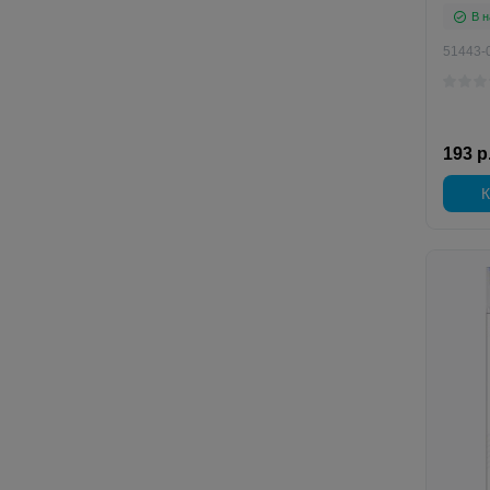
В н
51443-
193 р
К