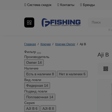
Система скидок
Контакты
Бренды
Я 
Главная
Крючки
Крючки Owner
Aji B
Фильтр
Aji B
Производитель
Owner
14
Наличие
Есть в наличии
8
Нет в наличии
6
Вид ловли
Фидерная
14
Подвид ловли
Поплавочная
14
Серия
AJI B
6
AJI-B
8