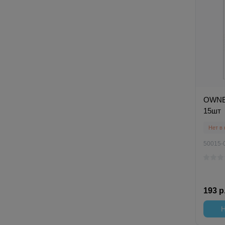
OWNER
15шт
Нет в
50015-
193 р
Н