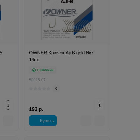
5
OWNER Крючок Aji B gold №7
14шт
В наличии
50015-07
0
193 р.
Купить