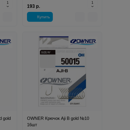
193 р.
Купить
d gold
OWNER Крючок Aji B gold №10
16шт