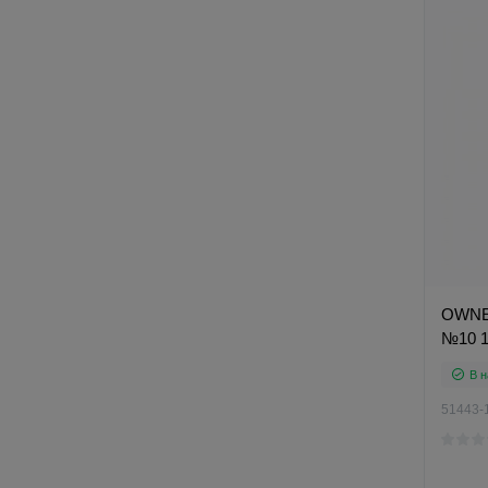
OWNER
№10 
В н
51443-