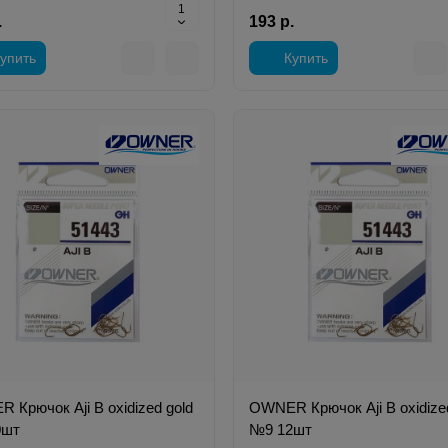
.
193 р.
упить
Купить
 Крючок Aji B oxidized gold
OWNER Крючок Aji B oxidize
0шт
№9 12шт