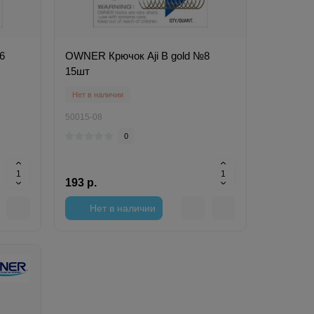
6
OWNER Крючок Aji B gold №8
15шт
Нет в наличии
50015-08
0
193 р.
Нет в наличии