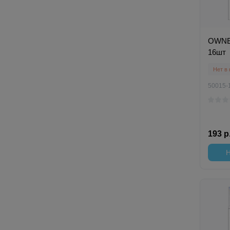
OWNER
16шт
Нет в
50015-
193 р
Н