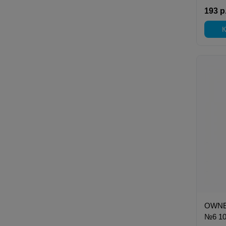
193 р
К
OWNER
№6 1