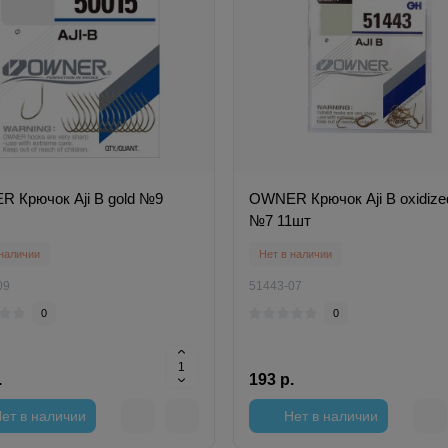
 Крючок Aji B gold №9
OWNER Крючок Aji B oxidize
№7 11шт
 наличии
Нет в наличии
09
51443-07
0
0
.
193 р.
ет в наличии
Нет в наличии