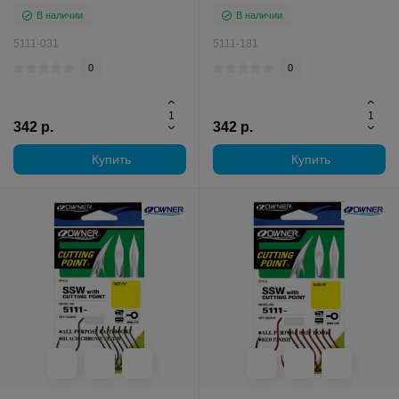
В наличии
В наличии
5111-031
5111-181
0
0
342 р.
342 р.
Купить
Купить