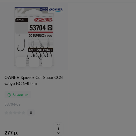
OWNER Крючок Cut Super CCN
w/eye BC №9 9шт
В наличии
53704-09
0
277 р.