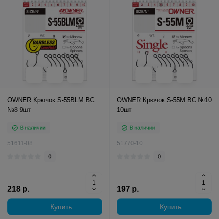
OWNER Крючок S-55BLM BC
OWNER Крючок S-55M BC №10
№8 9шт
10шт
В наличии
В наличии
51611-08
51770-10
0
0
218 р.
197 р.
Купить
Купить