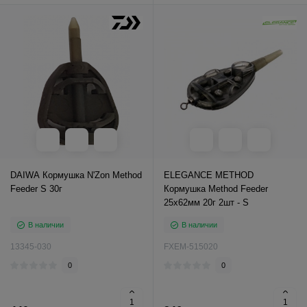
DAIWA Кормушка N'Zon Method
ELEGANCE METHOD
Feeder S 30г
Кормушка Method Feeder
25х62мм 20г 2шт - S
В наличии
В наличии
13345-030
FXEM-515020
0
0