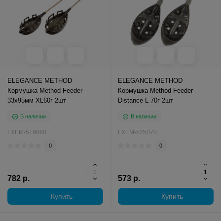
ELEGANCE METHOD
ELEGANCE METHOD
Кормушка Method Feeder
Кормушка Method Feeder
33х95мм XL60г 2шт
Distance L 70г 2шт
В наличии
В наличии
FXEM-519060
FXEM-525070
0
0
782 р.
573 р.
Купить
Купить