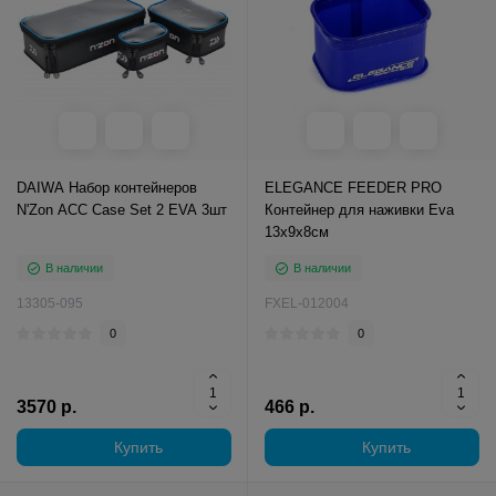
DAIWA Набор контейнеров
ELEGANCE FEEDER PRO
N'Zon ACC Case Set 2 EVA 3шт
Контейнер для наживки Eva
13х9х8см
В наличии
В наличии
13305-095
FXEL-012004
0
0
3570 р.
466 р.
Купить
Купить