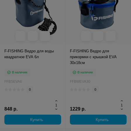
F-FISHING Ведро для воды
F-FISHING Ведро для
квадратное EVA 6л
прикормки с крышкой EVA
30х18см
В наличии
В наличии
FFBSEVA6
FFBWEVA30
0
0
848 р.
1229 р.
Купить
Купить