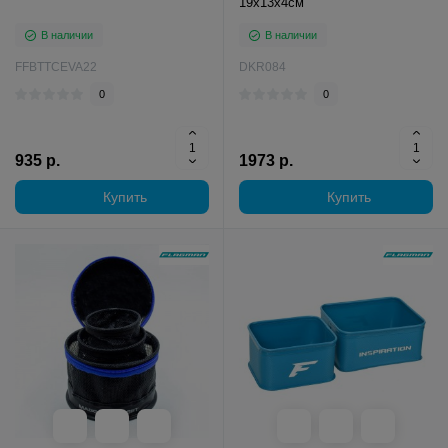
19x13x4см
В наличии
В наличии
FFBTTCEVA22
DKR084
0
0
935 р.
1973 р.
Купить
Купить