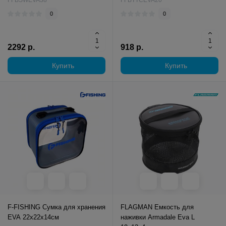
FFBSWEVA38
FFBTTCEVA20
0
0
2292 р.
918 р.
Купить
Купить
F-FISHING Сумка для хранения
FLAGMAN Емкость для
EVA 22x22x14см
наживки Armadale Eva L