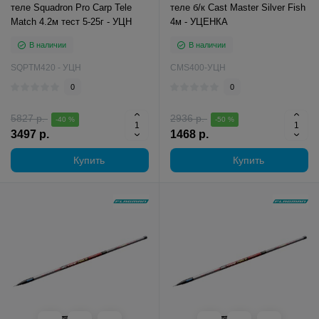
теле Squadron Pro Carp Tele
теле б/к Cast Master Silver Fish
Match 4.2м тест 5-25г - УЦН
4м - УЦЕНКА
В наличии
В наличии
SQPTM420 - УЦН
CMS400-УЦН
0
0
5827 р.
2936 р.
-40 %
-50 %
3497 р.
1468 р.
Купить
Купить