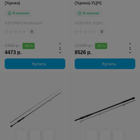
(Уценка)
(Уценка)-УЦН1
В наличии
В наличии
AZKSN802M-discount
AZSF-80L-УЦН1
0
0
7455 р.
12180 р.
-40 %
-30 %
4473 р.
8526 р.
Купить
Купить