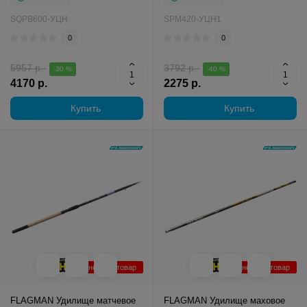
SQPB600-УЦН
SPM420-УЦН1
0
0
5957 р.
3792 р.
-30 %
-40 %
4170 р.
2275 р.
Купить
Купить
Уцененный товар
Уцененный товар
FLAGMAN Удилище матчевое
FLAGMAN Удилище маховое