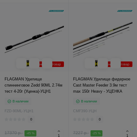
Уцененный товар
Уцененный товар
FLAGMAN Удилище
FLAGMAN Удилище фидерное
спиннинговое Zedd 90ML 2.74м
Cast Master Feeder 3.9м тест
тест 4-20г (Уценка)-УЦН1
max 150г Heavy - УЦЕНКА
В наличии
В наличии
FZD-90ML-УЦН1
CMF390-УЦН
0
0
17370 р.
7227 р.
-45 %
-25 %