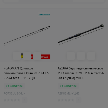
Уцененный товар
FLAGMAN Удилище
AZURA Удилище спиннинговое
спиннинговое Optimum 732ULS
'20 Kenshin 8'1"ML 2.46м тест 4-
2.23м тест 1-8г - УЦН
20г (Уценка)-УЦН2
В наличии
В наличии
FO732ULS-УЦН
AZK81ML-УЦН2
0
0