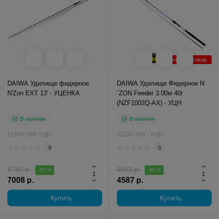
Уцененный товар
DAIWA Удилище фидерное
DAIWA Удилище Фидерное N
N'Zon EXT 13' - УЦЕНКА
´ZON Feeder 3.00м 40г
(NZF1002Q-AX) - УЦН
В наличии
В наличии
11333-390-УЦН
11130-300 - УЦН
0
0
8760 р.
6552 р.
-20 %
-30 %
7008 р.
4587 р.
Купить
Купить