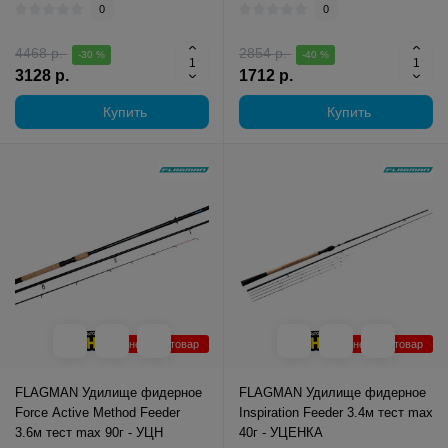
0
0
4468 р.
2854 р.
-30 %
-40 %
3128 р.
1712 р.
Купить
Купить
Уцененный товар
Уцененный товар
FLAGMAN Удилище фидерное
FLAGMAN Удилище фидерное
Force Active Method Feeder
Inspiration Feeder 3.4м тест max
3.6м тест max 90г - УЦН
40г - УЦЕНКА