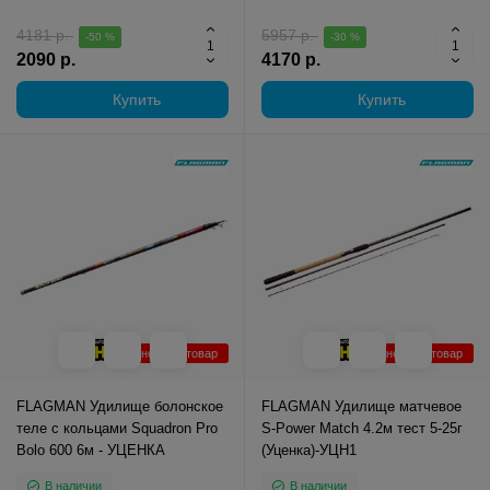
4181 р.
5957 р.
-50 %
-30 %
2090 р.
4170 р.
Купить
Купить
Уцененный товар
Уцененный товар
FLAGMAN Удилище болонское
FLAGMAN Удилище матчевое
теле с кольцами Squadron Pro
S-Power Match 4.2м тест 5-25г
Bolo 600 6м - УЦЕНКА
(Уценка)-УЦН1
В наличии
В наличии