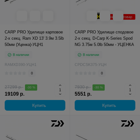
Уцененный товар
CARP PRO Удилище карповое
CARP PRO Удилище сподовое
2-х секц. Ram XD 13' 3.9м 3.5lb
2-х секц. D-Carp K-Series Spod
50мм (Уценка)-УЦН1
NG 3.75м 5.0lb 50мм - УЦЕНКА
В наличии
В наличии
RAMXD390-УЦН1
CPDCSK375-УЦН
0
0
27299 р.
7930 р.
-30 %
-30 %
19109 р.
5551 р.
Купить
Купить