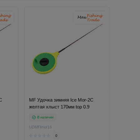
C
MF Удочка зимняя Ice Mor-2C
желтая хлыст 170мм top 0.9
В наличии
UDMFImor16
0