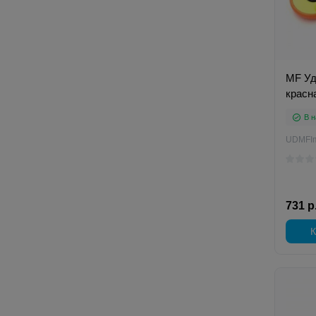
MF Уд
красн
В н
UDMFI
731 р
К