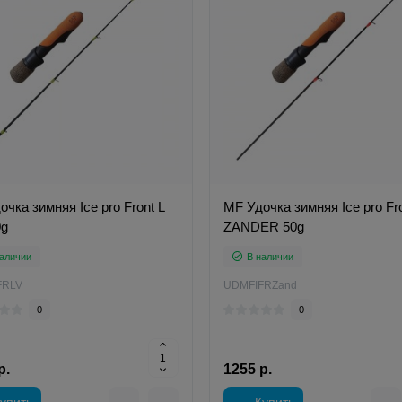
чка зимняя Ice pro Front L
MF Удочка зимняя Ice pro Fr
0g
ZANDER 50g
аличии
В наличии
FRLV
UDMFIFRZand
0
0
р.
1255 р.
упить
Купить