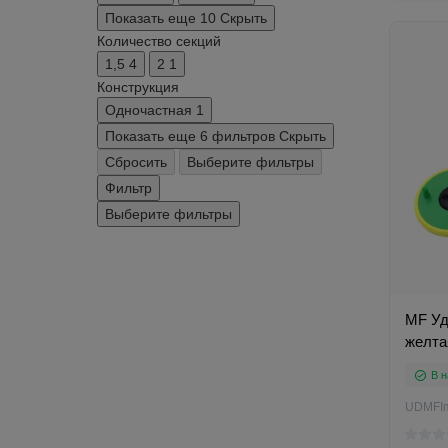
Показать еще 10
Скрыть
Количество секций
1,5
4
2
1
Конструкция
Одночастная
1
Показать еще 6 фильтров
Скрыть
Сбросить
Выберите фильтры
Фильтр
Выберите фильтры
MF Уд
желта
В н
UDMFI