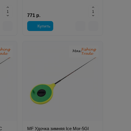
771 р.
Купить
C
MF Удочка зимняя Ice Mor-5Gl