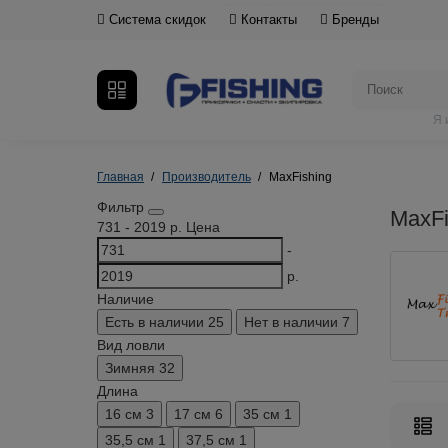
Система скидок
Контакты
Бренды
Я 
Главная
Производитель
MaxFishing
Фильтр
MaxFi
731
-
2019
р.
Цена
-
р.
Наличие
Есть в наличии
25
Нет в наличии
7
Вид ловли
Зимняя
32
Длина
16 см
3
17 см
6
35 см
1
35,5 см
1
37,5 см
1