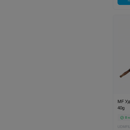
MF Удо
40g
В н
UDMFI