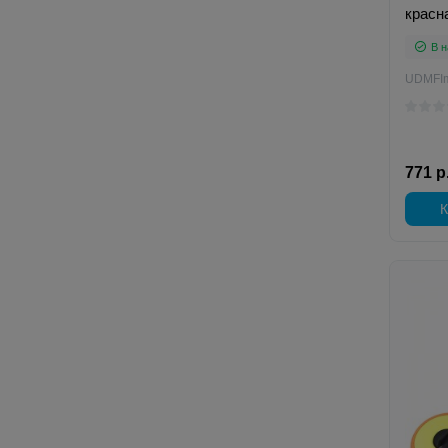
красн
В н
UDMFI
771 р
К