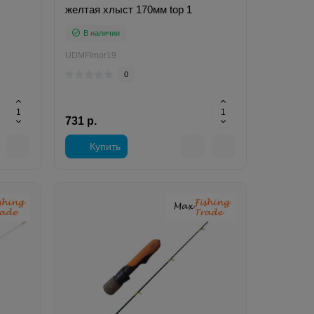
желтая хлыст 170мм top 1
В наличии
UDMFImor19
0
731 р.
Купить