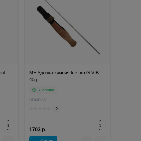
ont
MF Удочка зимняя Ice pro G VIB
40g
В наличии
UDMFIGV
0
1703 р.
Купить