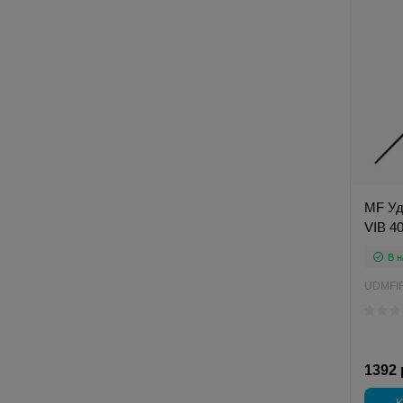
MF Удо
VIB 4
В н
UDMFI
1392 
К