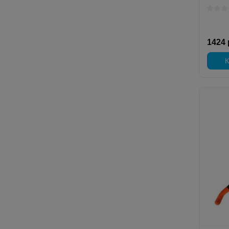
1424 
К