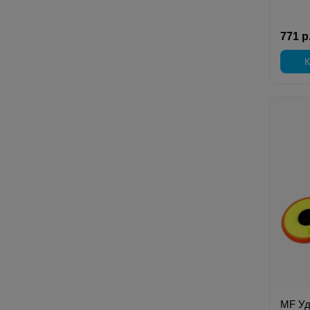
771 р
К
MF Уд