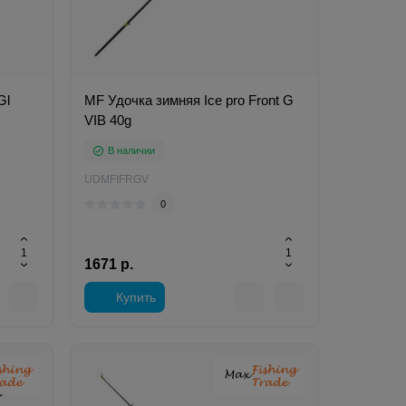
Gl
MF Удочка зимняя Ice pro Front G
VIB 40g
В наличии
UDMFIFRGV
0
1671 р.
Купить