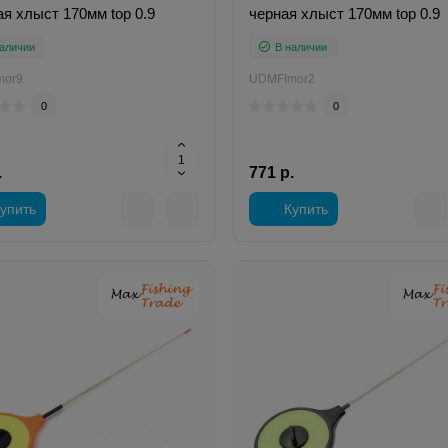
ая хлыст 170мм top 0.9
черная хлыст 170мм top 0.9
аличии
В наличии
mor9
UDMFImor2
0
0
.
771 р.
упить
Купить