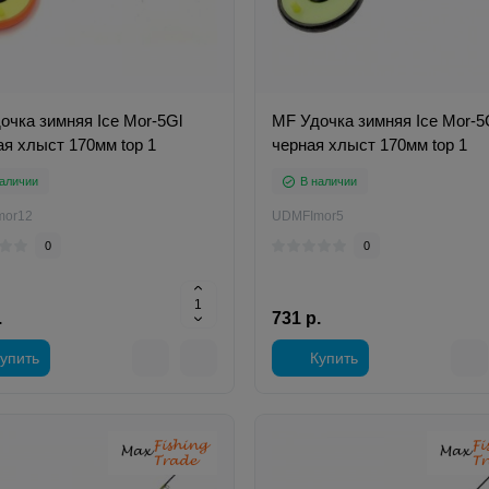
очка зимняя Ice Mor-5Gl
MF Удочка зимняя Ice Mor-5
ая хлыст 170мм top 1
черная хлыст 170мм top 1
аличии
В наличии
mor12
UDMFImor5
0
0
.
731 р.
упить
Купить