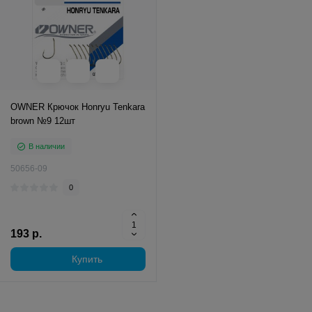
OWNER Крючок Honryu Tenkara
brown №9 12шт
В наличии
50656-09
0
193 р.
Купить