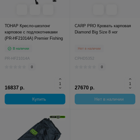
ТОНАР Кресло-шезлонг
CARP PRO Кровать карповая
карповое с подлокотниками
Diamond Big Size 8 ног
(PR-HF21014A) Premier Fishing
В наличии
Нет в наличии
PR-HF21014A
CPHD5352
0
0
16837 р.
27670 р.
Купить
Нет в наличии