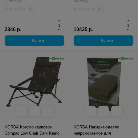
CPB0836
KLUG82
0
0
2346 р.
10435 р.
Купить
Купить
KORDA Кресло карповое
KORDA Накидка-одеяло
Compac Low Chair Dark Kamo
непромокаемое для