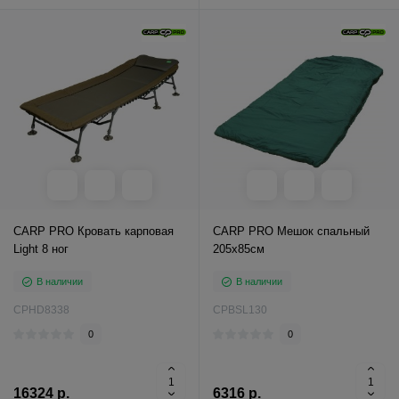
CARP PRO Кровать карповая
CARP PRO Мешок спальный
Light 8 ног
205x85см
В наличии
В наличии
CPHD8338
CPBSL130
0
0
16324 р.
6316 р.