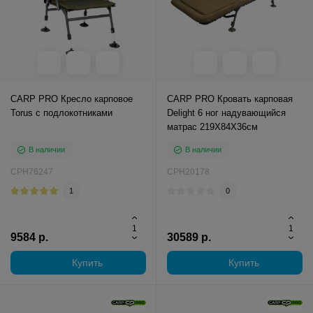
CARP PRO Кресло карповое
CARP PRO Кровать карповая
Torus с подлокотниками
Delight 6 ног надувающийся
матрас 219X84X36см
В наличии
В наличии
CPH76247
CPH20178
1
0
9584 р.
30589 р.
Купить
Купить