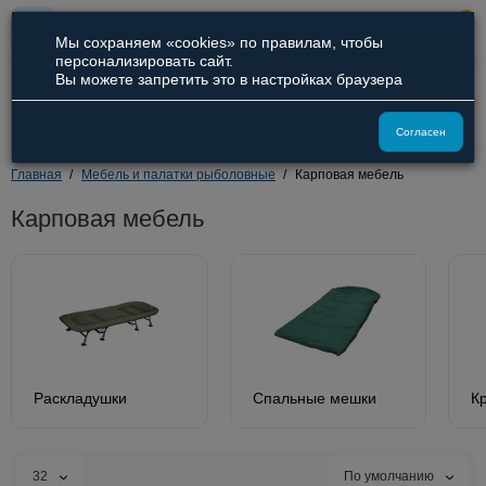
0
Мы сохраняем «cookies» по правилам, чтобы
персонализировать сайт.
Вы можете запретить это в настройках браузера
8 (800) 551-09-94
8 (929) 836-66-51
Согласен
Главная
Мебель и палатки рыболовные
Карповая мебель
Карповая мебель
Раскладушки
Спальные мешки
К
32
По умолчанию