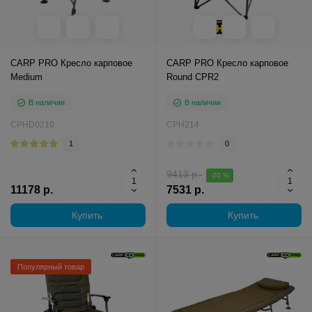
CARP PRO Кресло карповое
CARP PRO Кресло карповое
Medium
Round CPR2
В наличии
В наличии
CPHD0210
CPH214
1
0
9413 р.
-20 %
11178 р.
7531 р.
Купить
Купить
Популярный товар