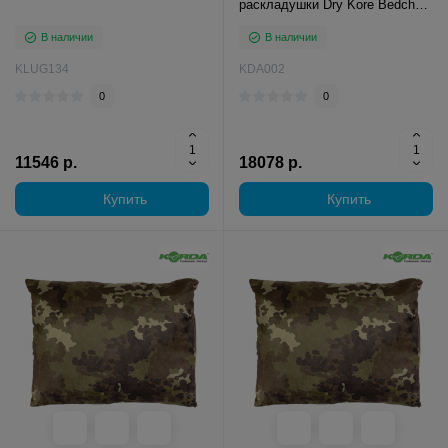
раскладушки Dry Kore Bedchair
Cover
В наличии
В наличии
KLUG134
KDA002
0
0
11546 р.
18078 р.
Купить
Купить