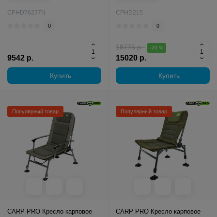
CPHD76237N
CPHD215
0
0
18775 р.
-20 %
9542 р.
15020 р.
Купить
Купить
Популярный товар
Популярный товар
CARP PRO Кресло карповое
CARP PRO Кресло карповое