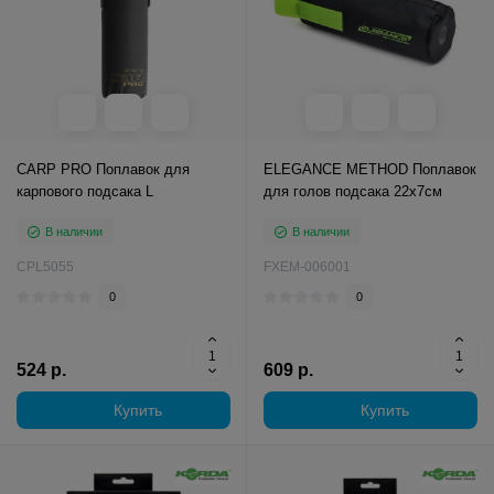
CARP PRO Поплавок для
ELEGANCE METHOD Поплавок
карпового подсака L
для голов подсака 22х7см
В наличии
В наличии
CPL5055
FXEM-006001
0
0
524 р.
609 р.
Купить
Купить