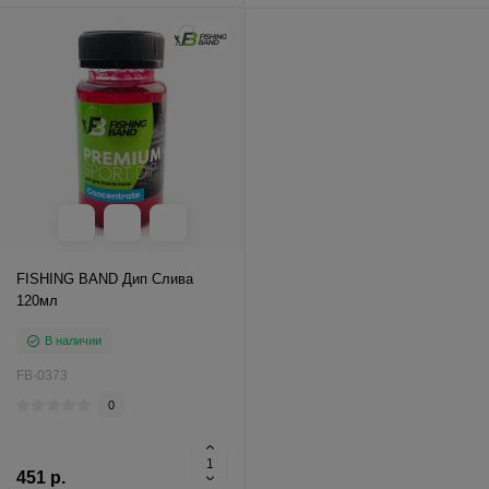
FISHING BAND Дип Слива
120мл
В наличии
FB-0373
0
451 р.