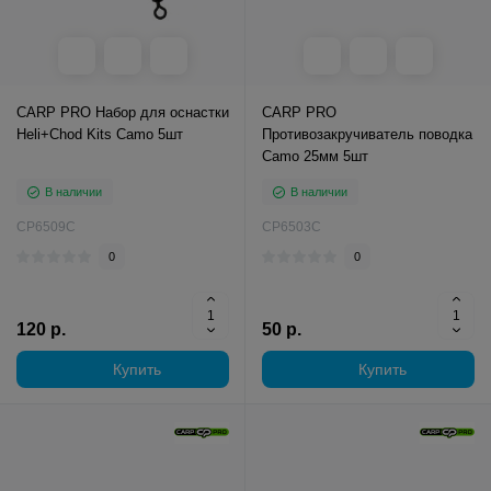
CARP PRO Набор для оснастки
CARP PRO
Heli+Chod Kits Camo 5шт
Противозакручиватель поводка
Camo 25мм 5шт
В наличии
В наличии
CP6509C
CP6503C
0
0
120 р.
50 р.
Купить
Купить