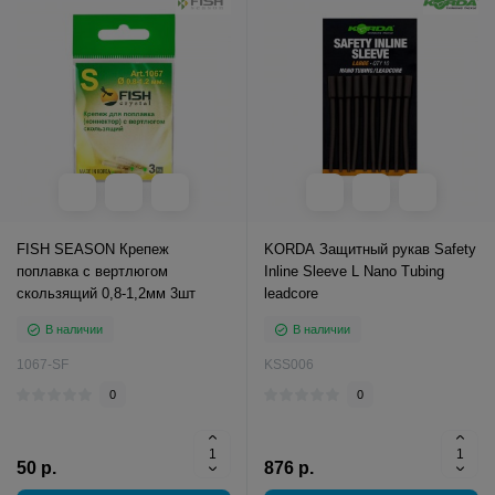
FISH SEASON Крепеж
KORDA Защитный рукав Safety
поплавка с вертлюгом
Inline Sleeve L Nano Tubing
скользящий 0,8-1,2мм 3шт
leadcore
В наличии
В наличии
1067-SF
KSS006
0
0
50 р.
876 р.