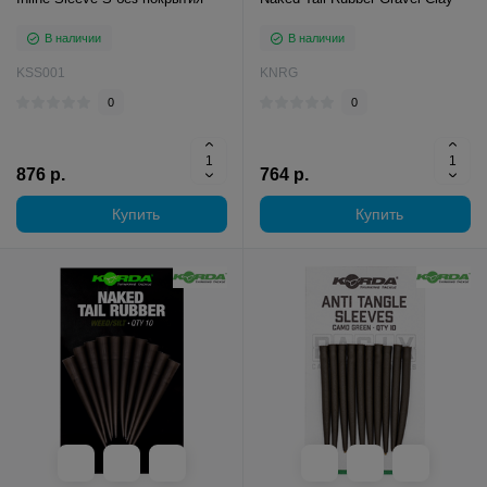
В наличии
В наличии
KSS001
KNRG
0
0
876 р.
764 р.
Купить
Купить