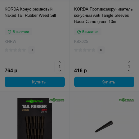
KORDA Конус резиновый
KORDA Противозакручиватель
Naked Tail Rubber Weed Silt
конусный Anti Tangle Sleeves
Basix Camo green 10шт
В наличии
В наличии
KNRW
KBX025
0
0
764 р.
416 р.
Купить
Купить