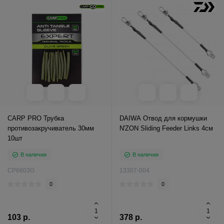
CARP PRO Трубка
DAIWA Отвод для кормушки
противозакручиватель 30мм
N'ZON Sliding Feeder Links 4см
10шт
В наличии
В наличии
CP6603G
13307-004
0
0
103 р.
378 р.