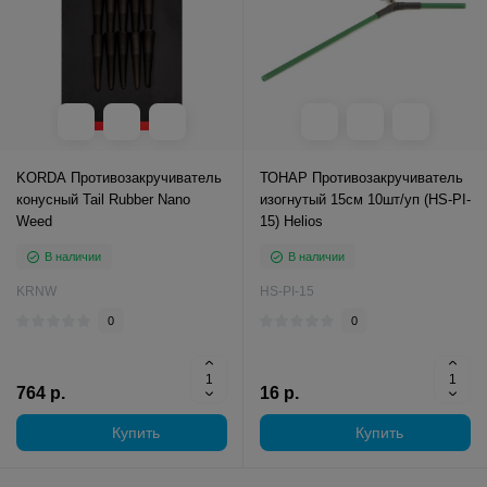
KORDA Противозакручиватель
ТОНАР Противозакручиватель
конусный Tail Rubber Nano
изогнутый 15см 10шт/уп (HS-PI-
Weed
15) Helios
В наличии
В наличии
KRNW
HS-PI-15
0
0
764 р.
16 р.
Купить
Купить