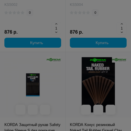
KSS002
KSS004
0
0
876 р.
876 р.
Купить
Купить
KORDA Защитный рукав Safety
KORDA Конус резиновый
Inline Sleeve S без покрытия
Naked Tail Rubber Gravel Clay