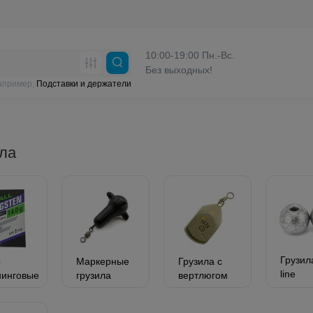
10:00-19:00 Пн.-Вс.
Без выходных!
например,
Подставки и держатели
ла
Грузила
ы
Маркерные
Грузила с
line
нинговые
грузила
вертлюгом
сколь