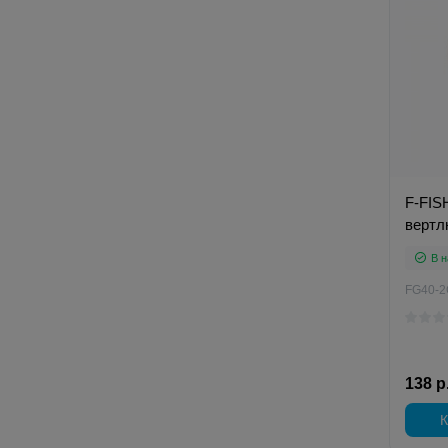
F-FIS
вертл
В н
FG40-2
138 р
К