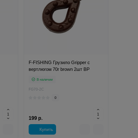
F-FISHING Грузило Gripper с
вертлюгом 70г brown 2шт ВР
В наличии
FG70-2C
0
199 р.
Купить