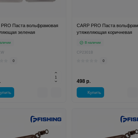
PRO Паста вольфрамовая
CARP PRO Паста вольфрам
ляющая зеленая
утяжеляющая коричневая
аличии
В наличии
1W
CP2301B
0
0
.
498 р.
упить
Купить