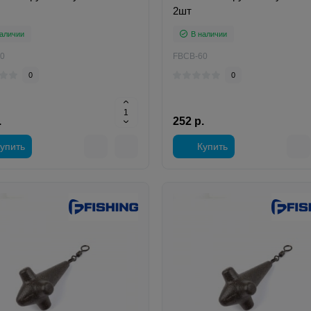
2шт
аличии
В наличии
0
FBCB-60
0
0
.
252 р.
упить
Купить