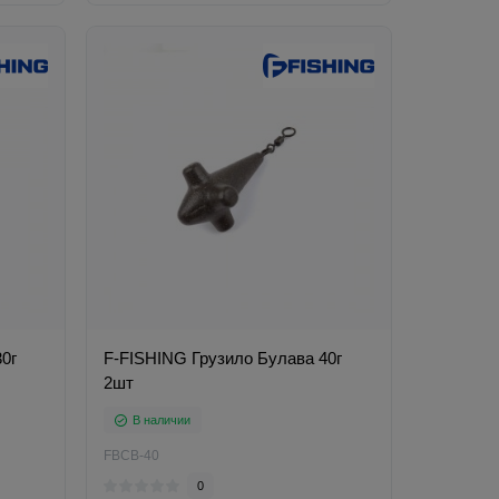
0г
F-FISHING Грузило Булава 40г
2шт
В наличии
FBCB-40
0