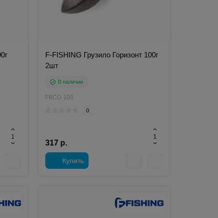
0г
F-FISHING Грузило Горизонт 100г
2шт
В наличии
FBCG-100
0
317 р.
Купить