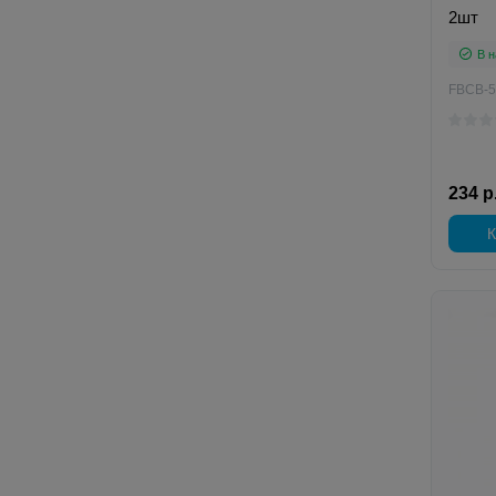
2шт
В н
FBCB-5
234 р
К