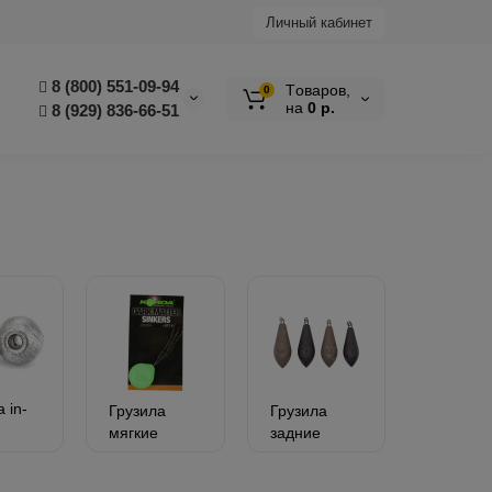
Личный кабинет
8 (800) 551-09-94
Tоваров,
0
на
0 р.
8 (929) 836-66-51
 in-
Грузила
Грузила
мягкие
задние
зящие