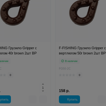
HING Грузило Gripper с
F-FISHING Грузило Gripper с
югом 40г brown 2шт ВР
вертлюгом 50г brown 2шт ВР
аличии
В наличии
C
FG50-2C
0
0
.
158 р.
упить
Купить