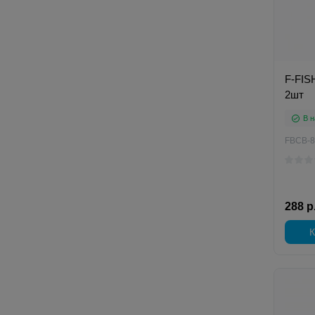
F-FIS
2шт
В н
FBCB-8
288 р
К