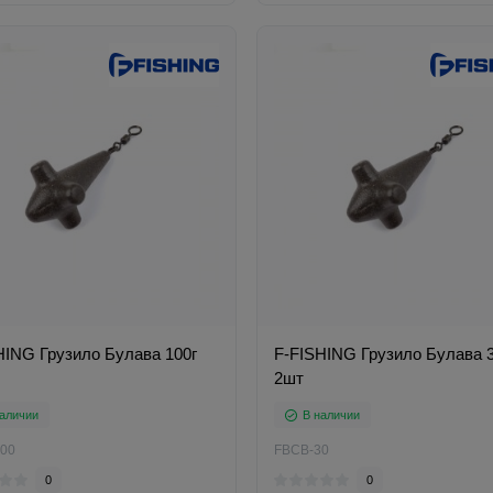
HING Грузило Булава 100г
F-FISHING Грузило Булава 3
2шт
аличии
В наличии
00
FBCB-30
0
0