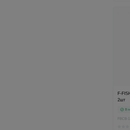
F-FIS
2шт
В н
FBCB-1