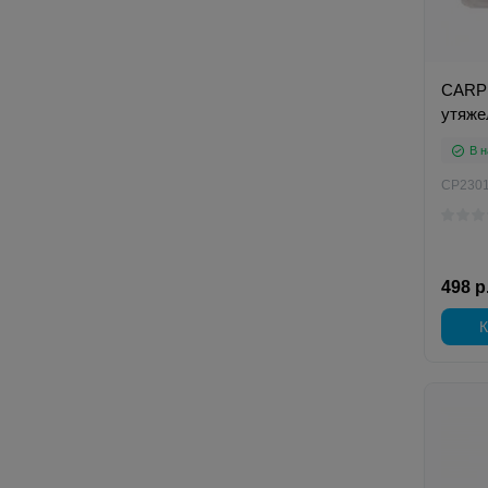
CARP 
утяже
В н
CP230
498 р
К