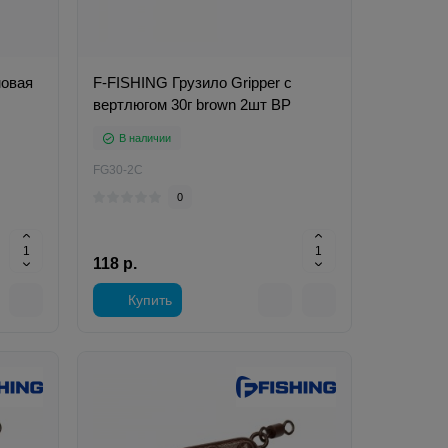
овая
F-FISHING Грузило Gripper с
вертлюгом 30г brown 2шт ВР
В наличии
FG30-2C
0
118 р.
Купить