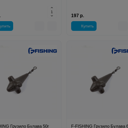
.
197 р.
упить
Купить
HING Грузило Булава 50г
F-FISHING Грузило Булава 6