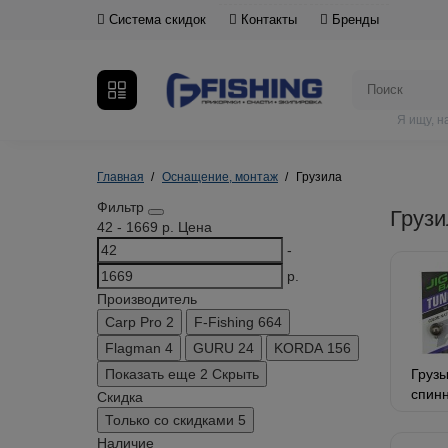
Система скидок
Контакты
Бренды
Я ищу, 
Главная
Оснащение, монтаж
Грузила
Фильтр
Грузи
42
-
1669
р.
Цена
-
р.
Производитель
Carp Pro
2
F-Fishing
664
Flagman
4
GURU
24
KORDA
156
Показать еще 2
Скрыть
Груз
спин
Скидка
Только со cкидками
5
Наличие