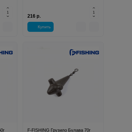
216 р.
Купить
0г
F-FISHING Грузило Булава 70г