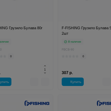
HING Грузило Булава 80г
F-FISHING Грузило Булава 9
2шт
аличии
В наличии
0
FBCB-90
0
0
.
307 р.
упить
Купить