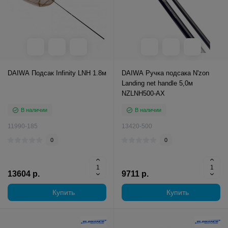
DAIWA Подсак Infinity LNH 1.8м
DAIWA Ручка подсака N'zon
Landing net handle 5,0м
NZLNH500-AX
В наличии
В наличии
11990-185
13420-500
0
0
13604 р.
9711 р.
Купить
Купить