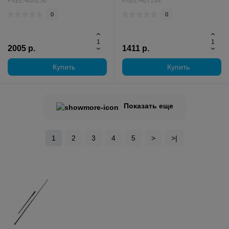
FXEL-406256
FXEL-407134
0
0
2005 р.
1411 р.
Купить
Купить
Показать еще
1
2
3
4
5
>
>|