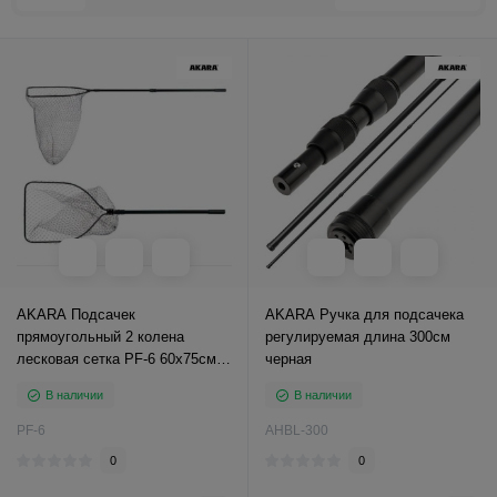
AKARA Подсачек
AKARA Ручка для подсачека
прямоугольный 2 колена
регулируемая длина 300см
лесковая сетка PF-6 60х75см
черная
L240
В наличии
В наличии
PF-6
AHBL-300
0
0