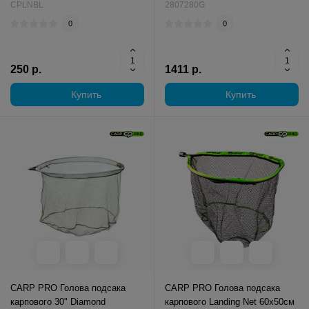
CPLNBL
2807280G
0
0
250 р.
1411 р.
Купить
Купить
CARP PRO Голова подсакa
CARP PRO Голова подсакa
карпового 30" Diamond
карпового Landing Net 60х50см