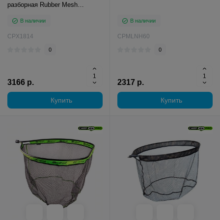
разборная Rubber Mesh
60Х76см
В наличии
В наличии
CPX1814
CPMLNH60
0
0
3166 р.
2317 р.
Купить
Купить