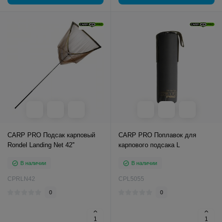
CARP PRO Подсак карповый
CARP PRO Поплавок для
Rondel Landing Net 42''
карпового подсака L
В наличии
В наличии
CPRLN42
CPL5055
0
0