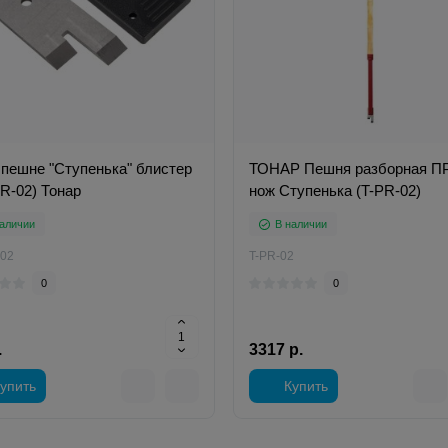
 пешне "Ступенька" блистер
ТОНАР Пешня разборная П
PR-02) Тонар
нож Ступенька (T-PR-02)
аличии
В наличии
-02
T-PR-02
0
0
.
3317 р.
упить
Купить