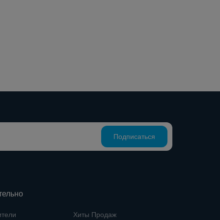
Подписаться
тельно
ители
Хиты Продаж