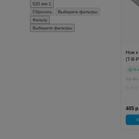
520 мм
1
Сбросить
Выберите фильтры
Фильтр
Выберите фильтры
Нож к
(T-B-
В н
T-B-PR
405 р
К