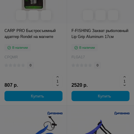
CARP PRO Быстросъемный
F-FISHING Захват рыболовный
адаптер Rondel на магните
Lip Grip Aluminum 17см
В наличии
В наличии
CPQMR
FLGA17
0
0
807 р.
2520 р.
Купить
Купить