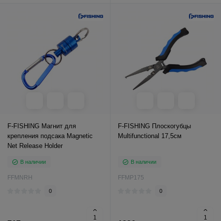
F-FISHING Магнит для
F-FISHING Плоскогубцы
крепления подсака Magnetic
Multifunctional 17,5см
Net Release Holder
В наличии
В наличии
FFMNRH
FFMP175
0
0