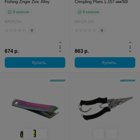
Fishing Zinger Zinc Alloy
Crimpling Pliers L-157 мм/50/
В наличии
В наличии
RFDFZZA
NP-CP-157
0
0
674 р.
863 р.
Купить
Купить