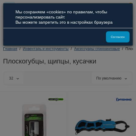
0
Мы сохраняем «cookies» по правилам, чтобы
персонализировать сайт.
Вы можете запретить это в настройках браузера
8 (800) 551-09-94
8 (929) 836-66-51
Согласен
Главная
Инвентарь и инструменты
Аксессуары спиннинговые
Плоск
Плоскогубцы, щипцы, кусачки
32
По умолчанию