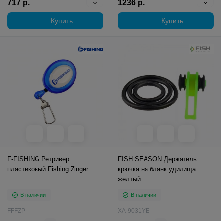
717 р.
1236 р.
Купить
Купить
F-FISHING Ретривер
FISH SEASON Держатель
пластиковый Fishing Zinger
крючка на бланк удилища
желтый
В наличии
В наличии
FFFZP
XA-9031YE