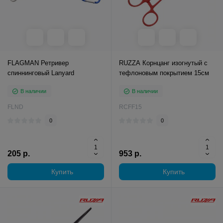
FLAGMAN Ретривер
RUZZA Корнцанг изогнутый с
спиннинговый Lanyard
тефлоновым покрытием 15см
В наличии
В наличии
FLND
RCFF15
0
0
205 р.
953 р.
Купить
Купить