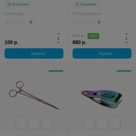
В наличии
В наличии
XA-9031BL
FKT105-discount
0
0
972 р.
-30 %
100 р.
680 р.
Купить
Купить